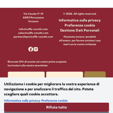
Via Casate 17-19
©
2026
. All rights reserved.
6883 Novazzano
Informativa sulla privacy
Svizzera
Preferenze cookie
info@caffe-cerutti.com
Gestione Dati Personali
sales@caffe-cerutti.com
partnerships@caffe-cerutti.com
Possiamo inviare i prodotti
all'estero, per favore inviateci una
mail con la vostra richiesta
Ricevete 10% di sconto sul vostro primo acquisto
Iscrivetevi alla nostra newsletter
Iscriviti
Utilizziamo i cookie per migliorare la vostra esperienza di
Acconsento che Massimo Cerutti SA utilizzi i miei dati personali per finalità di
navigazione e per analizzare il traffico del sito. Potete
marketing, in conformità al GDPR e alla nLPD.​
scegliere quali cookie accettare.
Informativa sulla privacy
•
Preferenze cookie
Rifiuta tutto