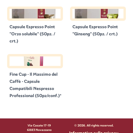
Capsule Espresso Point
Capsule Espresso Point
"Orzo solubile" (50pz. /
"Ginseng" (50pz. / crt.)
crt.)
Fine Cup - Il Massimo del
Caffè - Capsule
Compatibili Nespresso
Professional (50pz/conf.)*
Via Casate 17-19
©
2026
. All rights reserved.
6883 Novazzano
Informativa sulla privacy