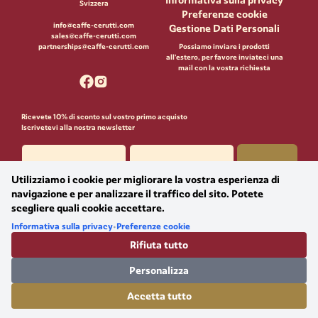
Svizzera
Preferenze cookie
info@caffe-cerutti.com
Gestione Dati Personali
sales@caffe-cerutti.com
partnerships@caffe-cerutti.com
Possiamo inviare i prodotti
all'estero, per favore inviateci una
mail con la vostra richiesta
Ricevete 10% di sconto sul vostro primo acquisto
Iscrivetevi alla nostra newsletter
Iscriviti
Utilizziamo i cookie per migliorare la vostra esperienza di
Acconsento che Massimo Cerutti SA utilizzi i miei dati personali per finalità di
navigazione e per analizzare il traffico del sito. Potete
marketing, in conformità al GDPR e alla nLPD.​
scegliere quali cookie accettare.
Informativa sulla privacy
•
Preferenze cookie
Rifiuta tutto
Personalizza
Accetta tutto
(0)
Shop