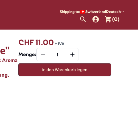
Shipping to:
Switzerland
Deutsch
(0)
CHF 11.00
+ IVA
le"
Menge
:
s Aroma
in den Warenkorb legen
ung.