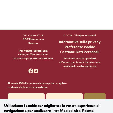
Via Casate 17-19
©
2026
. All rights reserved.
6883 Novazzano
Informativa sulla privacy
Svizzera
Preferenze cookie
info@caffe-cerutti.com
Gestione Dati Personali
sales@caffe-cerutti.com
partnerships@caffe-cerutti.com
Possiamo inviare i prodotti
all'estero, per favore inviateci una
mail con la vostra richiesta
Ricevete 10% di sconto sul vostro primo acquisto
Iscrivetevi alla nostra newsletter
Iscriviti
Utilizziamo i cookie per migliorare la vostra esperienza di
Acconsento che Massimo Cerutti SA utilizzi i miei dati personali per finalità di
navigazione e per analizzare il traffico del sito. Potete
marketing, in conformità al GDPR e alla nLPD.​