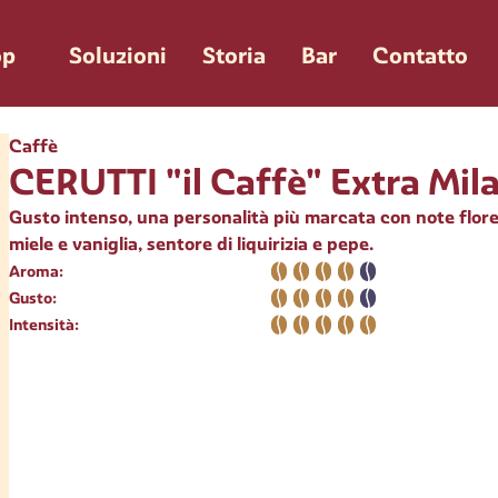
op
Soluzioni
Storia
Bar
Contatto
Caffè
CERUTTI "il Caffè" Extra Mil
Gusto intenso, una personalità più marcata con note florea
miele e vaniglia, sentore di liquirizia e pepe.
Aroma:
Gusto
:
Intensità
: