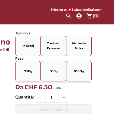
Shipping to:
Switzerland
Italiano
(0)
Tipologia
ano
Macinato
Macinato
In Grani
Espresso
Moka
li di
Peso
250g
500g
1000g
Da
CHF 6.50
+ IVA
Quantità
:
Seleziona variante