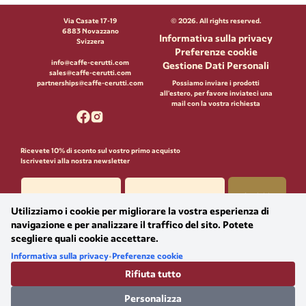
Via Casate 17-19
©
2026
. All rights reserved.
6883 Novazzano
Informativa sulla privacy
Svizzera
Preferenze cookie
info@caffe-cerutti.com
Gestione Dati Personali
sales@caffe-cerutti.com
partnerships@caffe-cerutti.com
Possiamo inviare i prodotti
all'estero, per favore inviateci una
mail con la vostra richiesta
Ricevete 10% di sconto sul vostro primo acquisto
Iscrivetevi alla nostra newsletter
Iscriviti
Utilizziamo i cookie per migliorare la vostra esperienza di
Acconsento che Massimo Cerutti SA utilizzi i miei dati personali per finalità di
navigazione e per analizzare il traffico del sito. Potete
marketing, in conformità al GDPR e alla nLPD.​
scegliere quali cookie accettare.
Informativa sulla privacy
•
Preferenze cookie
Rifiuta tutto
Personalizza